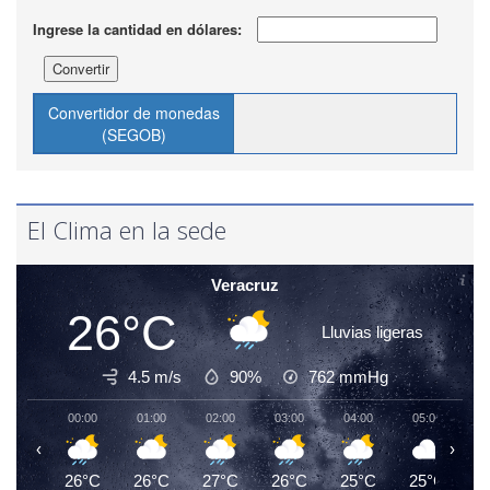
Ingrese la cantidad en dólares:
Convertir
Convertidor de monedas
(SEGOB)
El Clima en la sede
Veracruz
26°C
Lluvias ligeras
4.5 m/s
90%
762
mmHg
00:00
01:00
02:00
03:00
04:00
05:00
0
‹
›
26°C
26°C
27°C
26°C
25°C
25°C
2