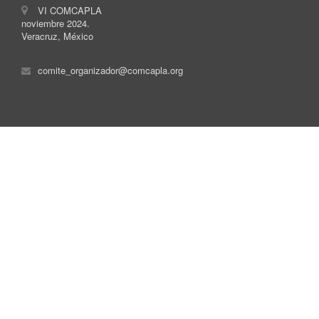
VI COMCAPLA
noviembre 2024.
Veracruz, México
comite_organizador@comcapla.org